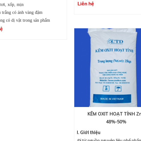
Liên hệ
ơi, xốp, mịn
trắng có ánh vàng đậm
g có dị vật trong sản phẩm
hệ
KẼM OXIT HOẠT TÍNH Z
48%-50%
I. Giới thiệu
Đi từ nguồn nguyên liệu phế phẩ