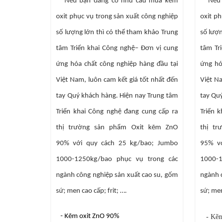
Nếu bạn đang có nhu cầu mua kẽm
Nếu
oxit phục vụ trong sản xuất công nghiệp
oxit ph
số lượng lớn thì có thể tham khảo Trung
số lượn
tâm Triển khai Công nghệ– Đơn vị cung
tâm Tr
ứng hóa chất công nghiệp hàng đầu tại
ứng hó
Việt Nam, luôn cam kết giá tốt nhất đến
Việt Na
tay Quý khách hàng. Hiện nay Trung tâm
tay Qu
Triển khai Công nghệ đang cung cấp ra
Triển 
thị trường sản phẩm Oxit kẽm ZnO
thị t
90% với quy cách 25 kg/bao; Jumbo
95% v
1000-1250kg/bao phục vụ trong các
1000-
ngành công nghiệp sản xuất cao su, gốm
ngành 
sứ; men cao cấp; frit; ….
sứ; men
- Kẽm oxit ZnO 90%
- Kẽm