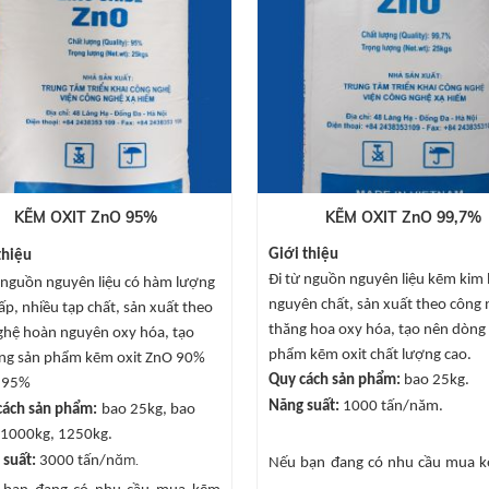
KẼM OXIT ZnO 95%
KẼM OXIT ZnO 99,7%
Giới thiệu
iệu
Đi từ nguồn nguyên liệu kẽm kim 
nguồn nguyên liệu có hàm lượng
nguyên chất, sản xuất theo công
p, nhiều tạp chất, sản xuất theo
thăng hoa oxy hóa, tạo nên dòng
ghệ hoàn nguyên oxy hóa, tạo
phẩm kẽm oxit chất lượng cao.
ng sản phẩm kẽm oxit ZnO 90%
Quy cách sản phẩm:
bao 25kg.
 95%
Năng suất:
1000 tấn/năm.
ách sản phẩm:
bao 25kg, bao
1000kg, 1250kg.
ăm.
suất:
3000 tấn/n
Nếu bạn đang có nhu cầu mua k