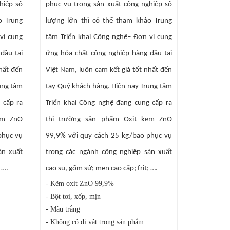
hiệp số
phục vụ trong sản xuất công nghiệp số
o Trung
lượng lớn thì có thể tham khảo Trung
vị cung
tâm Triển khai Công nghệ– Đơn vị cung
đầu tại
ứng hóa chất công nghiệp hàng đầu tại
nhất đến
Việt Nam, luôn cam kết giá tốt nhất đến
ung tâm
tay Quý khách hàng. Hiện nay Trung tâm
 cấp ra
Triển khai Công nghệ đang cung cấp ra
ẽm ZnO
thị trường sản phẩm Oxit kẽm ZnO
phục vụ
99,9% với quy cách 25 kg/bao phục vụ
ản xuất
trong các ngành công nghiệp sản xuất
 ….
cao su, gốm sứ; men cao cấp; frit; ….
-
Kẽm oxit ZnO 99,9
%
- Bột tơi, xốp, mịn
- Màu trắng
- Không có dị vật trong sản phẩm