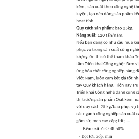
kẽm , sản xuất theo công nghệ th
luyện, tạo nên dòng sản phẩm kẽ
hoạt tính.
Quy cách sản phẩm:
bao 25kg.
Năng suất:
120 tấn/năm.
Nếu bạn đang có nhu cầu mua kẽ
phục vụ trong sản xuất công nghi
lượng lớn thì có thể tham khảo T
tâm Triển khai Công nghệ– Đơn vị
ứng hóa chất công nghiệp hàng đầ
Việt Nam, luôn cam kết giá tốt nh
tay Quý khách hàng. Hiện nay Tr
Triển khai Công nghệ đang cung c
thị trường sản phẩm Oxit kẽm hoạ
với quy cách 25 kg/bao phục vụ 
các ngành công nghiệp sản xuất c
gốm sứ; men cao cấp; frit; ….
-
Kẽm oxit ZnO 48-50%
- Bột tơi, xốp, mịn