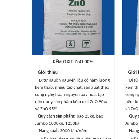
KẼM OXIT ZnO 90%
Giới thiệu
Giới th
Đi từ nguồn nguyên liệu có hàm lượng
Đi từ 
kẽm thấp, nhiều tạp chất, sản xuất theo
kẽm thấ
công nghệ hoàn nguyên oxy hóa, tạo
công n
nên dòng sản phẩm kẽm oxit ZnO 90%
nên dò
và ZnO 95%
và ZnO
Quy cách sản phẩm:
bao 25kg, bao
Quy c
Jumbo 1000kg, 1250kg.
Jumbo 
ăm.
Năng suất:
3000 tấn/n
Năng 