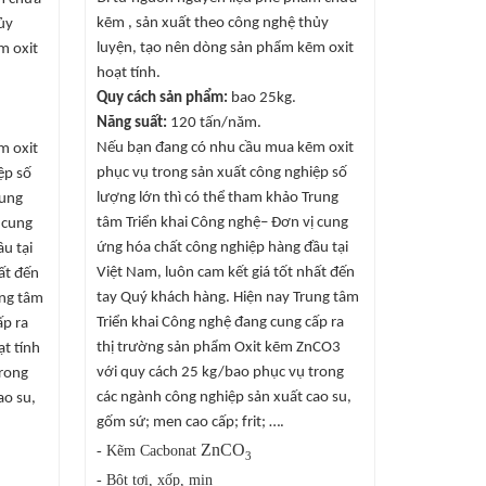
kẽm , sản xuất theo công nghệ thủy
ủy
luyện, tạo nên dòng sản phẩm kẽm oxit
m oxit
hoạt tính.
Quy cách sản phẩm:
bao 25kg.
Năng suất:
120 tấn/năm.
Nếu bạn đang có nhu cầu mua kẽm oxit
m oxit
phục vụ trong sản xuất công nghiệp số
ệp số
lượng lớn thì có thể tham khảo Trung
rung
tâm Triển khai Công nghệ– Đơn vị cung
 cung
ứng hóa chất công nghiệp hàng đầu tại
u tại
Việt Nam, luôn cam kết giá tốt nhất đến
ất đến
tay Quý khách hàng. Hiện nay Trung tâm
ung tâm
Triển khai Công nghệ đang cung cấp ra
ấp ra
thị trường sản phẩm Oxit kẽm ZnCO3
t tính
với quy cách 25 kg/bao phục vụ trong
trong
các ngành công nghiệp sản xuất cao su,
ao su,
gốm sứ; men cao cấp; frit; ….
ZnCO
- Kẽm C
acbonat
3
- Bột tơi, xốp, mịn