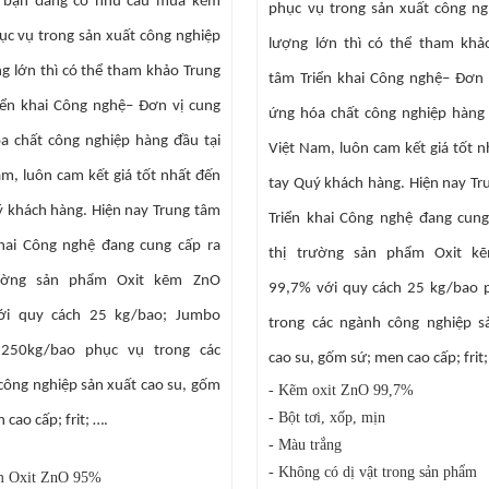
 bạn đang có nhu cầu mua kẽm
phục vụ trong sản xuất công ng
ục vụ trong sản xuất công nghiệp
lượng lớn thì có thể tham khả
g lớn thì có thể tham khảo Trung
tâm Triển khai Công nghệ– Đơn 
iển khai Công nghệ– Đơn vị cung
ứng hóa chất công nghiệp hàng 
a chất công nghiệp hàng đầu tại
Việt Nam, luôn cam kết giá tốt 
m, luôn cam kết giá tốt nhất đến
tay Quý khách hàng. Hiện nay Tr
ý khách hàng. Hiện nay Trung tâm
Triển khai Công nghệ đang cung
khai Công nghệ đang cung cấp ra
thị trường sản phẩm Oxit k
rường sản phẩm Oxit kẽm ZnO
99,7% với quy cách 25 kg/bao 
ới quy cách 25 kg/bao; Jumbo
trong các ngành công nghiệp s
1250kg/bao phục vụ trong các
cao su, gốm sứ; men cao cấp; frit;
công nghiệp sản xuất cao su, gốm
- Kẽm oxit ZnO 99,7%
- Bột tơi, xốp, mịn
 cao cấp; frit; ….
- Màu trắng
- Không có dị vật trong sản phẩm
 Oxit ZnO 95%