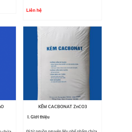
Liên hệ
nO
KẼM CACBONAT ZnCO3
I. Giới thiệu
Đi từ nguồn nguyên liệu phế phẩm chứa
m chứa